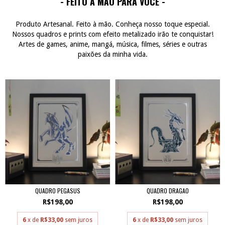
- FEITO À MÃO PARA VOCÊ -
Produto Artesanal. Feito à mão. Conheça nosso toque especial.
Nossos quadros e prints com efeito metalizado irão te conquistar!
Artes de games, anime, mangá, música, filmes, séries e outras
paixões da minha vida.
QUADRO PEGASUS
QUADRO DRAGAO
R$198,00
R$198,00
6
x de
R$33,00
sem juros
6
x de
R$33,00
sem juros