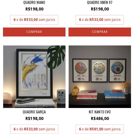
QUADRO XMEN 97
QUADRO WANO
R$198,00
R$198,00
6
x de
R$33,00
sem juros
6
x de
R$33,00
sem juros
QUADRO GARÇA
KIT KANTO EVO
R$198,00
R$486,00
6
x de
R$33,00
sem juros
6
x de
R$81,00
sem juros