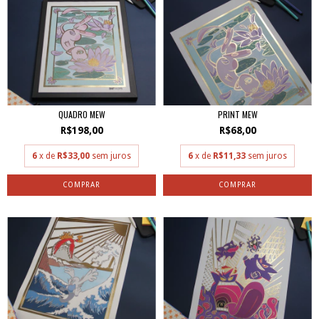
QUADRO MEW
PRINT MEW
R$198,00
R$68,00
6
x de
R$33,00
sem juros
6
x de
R$11,33
sem juros