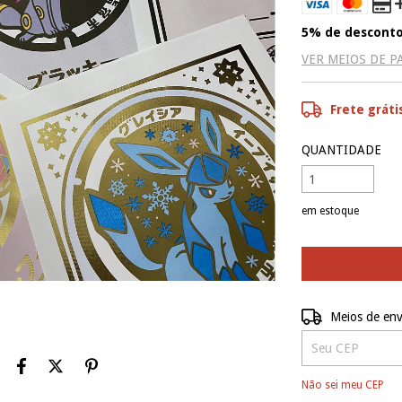
5% de descont
VER MEIOS DE 
Frete gráti
QUANTIDADE
em estoque
Entregas para o C
Meios de env
Não sei meu CEP