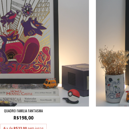
QUADRO FAMILIA FANTASMA
R$198,00
6
x de
R$33,00
sem juros