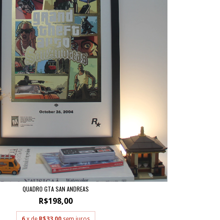
QUADRO GTA SAN ANDREAS
R$198,00
6
x de
R$33,00
sem juros