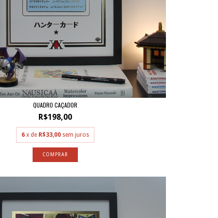
QUADRO CAÇADOR
R$198,00
6
x de
R$33,00
sem juros