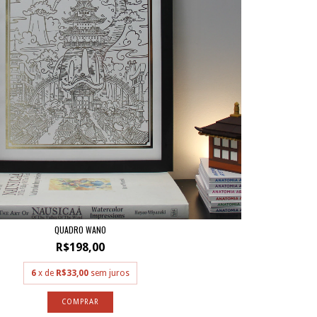
QUADRO WANO
R$198,00
6
x de
R$33,00
sem juros