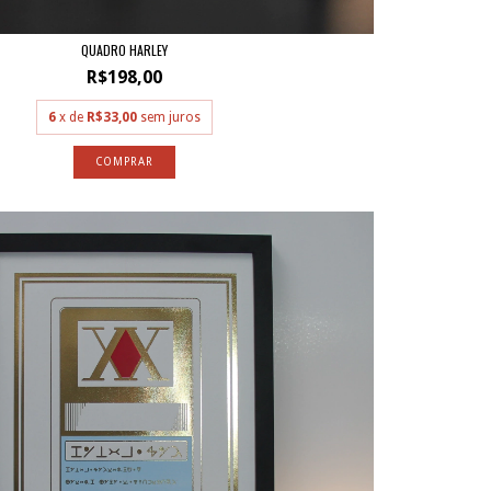
QUADRO HARLEY
R$198,00
6
x de
R$33,00
sem juros